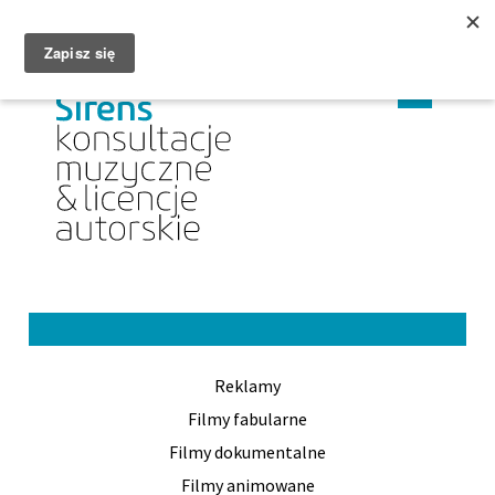
MENU
CHANGE
CHAN
PL
EN
LANGUAGE
LANG
TO
TO
PL
EN
Reklamy
Filmy fabularne
Filmy dokumentalne
Filmy animowane