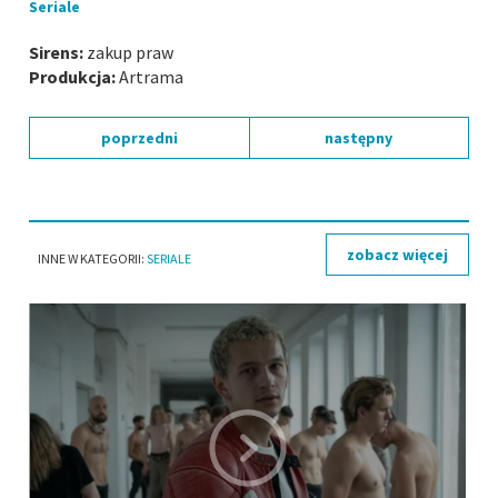
Seriale
Sirens:
zakup praw
Produkcja:
Artrama
poprzedni
następny
zobacz więcej
INNE W KATEGORII:
SERIALE