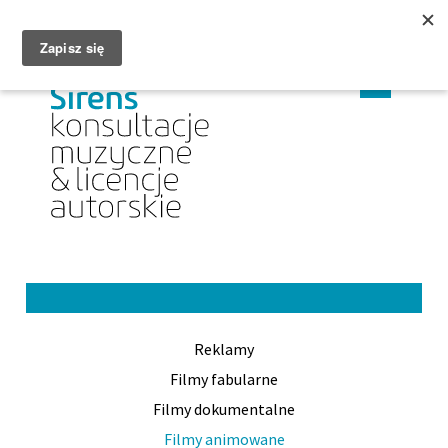
MENU
CHANGE
CHAN
PL
EN
LANGUAGE
LANG
TO
TO
PL
EN
Reklamy
Filmy fabularne
Filmy dokumentalne
Filmy animowane