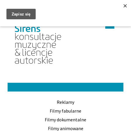
MENU
CHANGE
CHAN
PL
EN
LANGUAGE
LANG
TO
TO
PL
EN
Reklamy
Filmy fabularne
Filmy dokumentalne
Filmy animowane