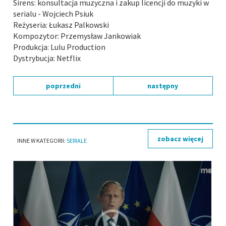
Sirens: konsultacja muzyczna i zakup licencji do muzyki w
serialu - Wojciech Psiuk
Reżyseria: Łukasz Palkowski
Kompozytor: Przemysław Jankowiak
Produkcja: Lulu Production
Dystrybucja: Netflix
poprzedni
następny
zobacz więcej
INNE W KATEGORII:
SERIALE