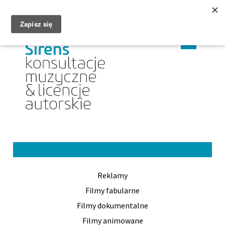
MENU
CHANGE
CHAN
PL
EN
LANGUAGE
LANG
TO
TO
PL
EN
Reklamy
Filmy fabularne
Filmy dokumentalne
Filmy animowane