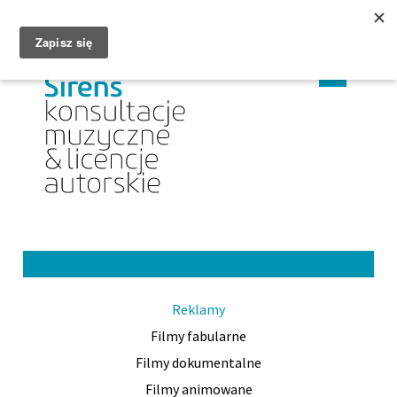
MENU
CHANGE
CHAN
PL
EN
LANGUAGE
LANG
TO
TO
PL
EN
Reklamy
Filmy fabularne
Filmy dokumentalne
Filmy animowane